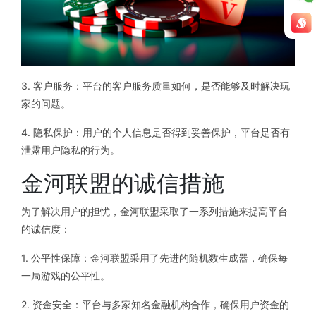
3. 客户服务：平台的客户服务质量如何，是否能够及时解决玩
家的问题。
4. 隐私保护：用户的个人信息是否得到妥善保护，平台是否有
泄露用户隐私的行为。
金河联盟的诚信措施
为了解决用户的担忧，金河联盟采取了一系列措施来提高平台
的诚信度：
1. 公平性保障：金河联盟采用了先进的随机数生成器，确保每
一局游戏的公平性。
2. 资金安全：平台与多家知名金融机构合作，确保用户资金的