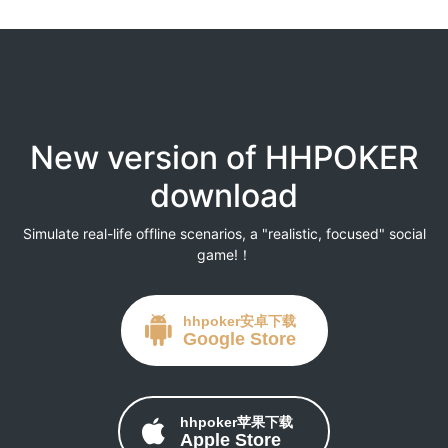
New version of HHPOKER
download
Simulate real-life offline scenarios, a "realistic, focused" social
game!！
hhpoker安卓下载
Google Store
hhpoker苹果下载
Apple Store