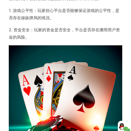
1. 游戏公平性：玩家担心平台是否能够保证游戏的公平性，是
否存在操纵牌局的情况。
2. 资金安全：玩家的资金是否安全，平台是否存在挪用用户资
金的风险。